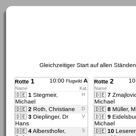
Gleichzeitiger Start auf allen Ständ
1
10:00
A
2
10
Flugwild
Rotte
Rotte
Name
Kat.
Name
🇩🇪
1
Stegmeir,
H
🇩🇪
7
Zmajlovic
Michael
Michael
🇩🇪
2
Roth, Christiane
D
🇩🇪
8
Müller, M
🇩🇪
3
Dieplinger, Dr
V
🇩🇪
9
Eidelsbur
Hans
Michael
🇩🇪
4
Albersthofer,
S
🇩🇪
10
Leserer