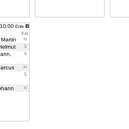
10:00
B
Ente
Kat.
 Martin
H
Helmut
S
ann,
S
Marcus
H
S
ohann
V