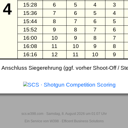
4
15:28
6
5
4
3
15:36
7
6
5
4
15:44
8
7
6
5
15:52
9
8
7
6
16:00
10
9
8
7
16:08
11
10
9
8
16:16
12
11
10
9
 Anschluss Siegerehrung (ggf. vorher Shoot-Off / St
scs.w398.com · Samstag, 8. August 2026 um 01:07 Uhr
Ein Service von
W398 · Efficent Business Solutions