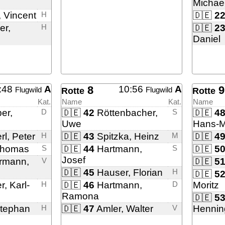
Michae
 Vincent
H
🇩🇪
2
er,
H
🇩🇪
2
Daniel
:48
A
8
10:56
A
9
Flugwild
Flugwild
Rotte
Rotte
Kat.
Name
Kat.
Name
er,
D
🇩🇪
42
Röttenbacher,
S
🇩🇪
4
Uwe
Hans-M
l, Peter
H
🇩🇪
43
Spitzka, Heinz
M
🇩🇪
4
Thomas
S
🇩🇪
44
Hartmann,
S
🇩🇪
5
Josef
rmann,
V
🇩🇪
5
🇩🇪
45
Hauser, Florian
H
🇩🇪
5
, Karl-
H
🇩🇪
46
Hartmann,
D
Moritz
Ramona
🇩🇪
5
tephan
H
🇩🇪
47
Amler, Walter
V
Hennin