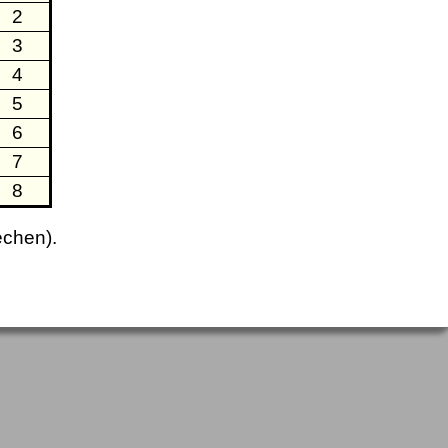
2
3
4
5
6
7
8
echen).