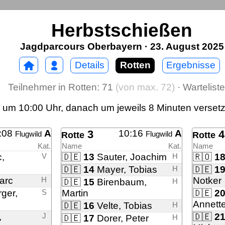
Herbstschießen
Jagdparcours Oberbayern · 23. August 2025
Details
Rotten
Ergebnisse
Teilnehmer in Rotten: 71
(von max. 72)
· Warteliste
en um 10:00 Uhr, danach um jeweils 8 Minuten verset
:08
A
3
10:16
A
4
Flugwild
Flugwild
Rotte
Rotte
Kat.
Name
Kat.
Name
,
V
🇩🇪
13
Sauter, Joachim
H
🇷🇴
1
🇩🇪
14
Mayer, Tobias
H
🇩🇪
1
arc
H
Notker
🇩🇪
15
Birenbaum,
H
ger,
S
Martin
🇩🇪
2
Annett
🇩🇪
16
Velte, Tobias
H
,
J
🇩🇪
2
🇩🇪
17
Dorer, Peter
H