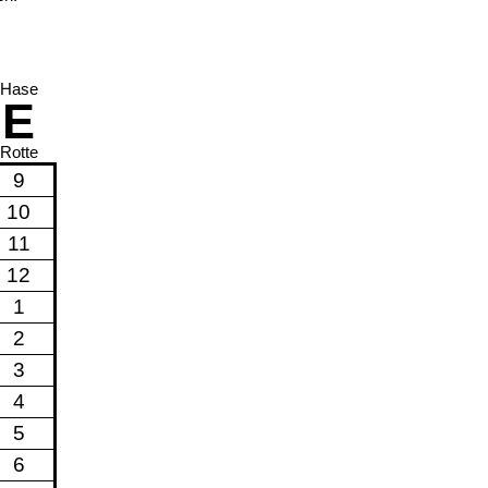
Hase
E
Rotte
9
10
11
12
1
2
3
4
5
6