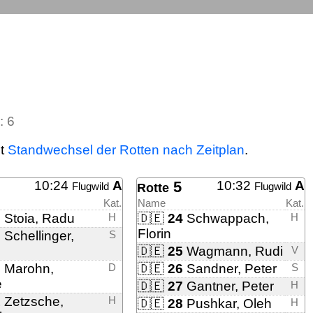
: 6
zt
Standwechsel der Rotten nach Zeitplan
.
10:24
A
5
10:32
A
Flugwild
Flugwild
Rotte
Kat.
Name
Kat.
8
Stoia, Radu
H
🇩🇪
24
Schwappach,
H
Florin
9
Schellinger,
S
🇩🇪
25
Wagmann, Rudi
V
0
Marohn,
D
🇩🇪
26
Sandner, Peter
S
e
🇩🇪
27
Gantner, Peter
H
1
Zetzsche,
H
🇩🇪
28
Pushkar, Oleh
H