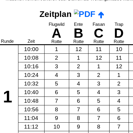
Zeitplan
Flugwild
Ente
Fasan
Trap
A
B
C
D
Runde
Zeit
Rotte
Rotte
Rotte
Rotte
10:00
1
12
11
10
10:08
2
1
12
11
10:16
3
2
1
12
10:24
4
3
2
1
10:32
5
4
3
2
1
10:40
6
5
4
3
10:48
7
6
5
4
10:56
8
7
6
5
11:04
9
8
7
6
11:12
10
9
8
7