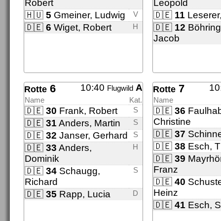
Robert
Leopold
🇭🇺
5
Gmeiner, Ludwig
V
🇩🇪
11
Leserer,
🇩🇪
6
Wiget, Robert
H
🇩🇪
12
Böhring
Jacob
6
10:40
A
7
10
Flugwild
Rotte
Rotte
Name
Kat.
Name
🇩🇪
30
Frank, Robert
S
🇩🇪
36
Faulhab
Christine
🇩🇪
31
Anders, Martin
S
🇩🇪
37
Schinner
🇩🇪
32
Janser, Gerhard
S
🇩🇪
38
Esch, 
🇩🇪
33
Anders,
H
Dominik
🇩🇪
39
Mayrhö
Franz
🇩🇪
34
Schaugg,
S
Richard
🇩🇪
40
Schuster
Heinz
🇩🇪
35
Rapp, Lucia
D
🇩🇪
41
Esch, S