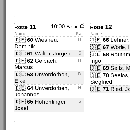
11
10:00
C
12
Fasan
Rotte
Rotte
Name
Kat.
Name
🇩🇪
60
Wiesheu,
H
🇩🇪
66
Lehner,
Dominik
🇩🇪
67
Wörle, 
🇩🇪
61
Walter, Jürgen
S
🇩🇪
68
Rauthm
🇩🇪
62
Gelbach,
H
Ingo
Marcus
🇩🇪
69
Seitz, 
🇩🇪
63
Unverdorben,
D
🇩🇪
70
Seelos,
Elke
Siegfried
🇩🇪
64
Unverdorben,
H
🇩🇪
71
Ried, J
Johannes
🇩🇪
65
Höhentinger,
S
Josef