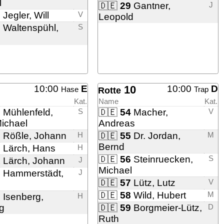
l
🇩🇪
29
Gantner,
J
2
Jegler, Will
V
Leopold
3
Waltenspühl,
S
10:00
E
10
10:00
D
Hase
Trap
Rotte
Kat.
Name
Kat.
8
Mühlenfeld,
S
🇩🇪
54
Macher,
V
ichael
Andreas
9
Rößle, Johann
H
🇩🇪
55
Dr. Jordan,
M
Bernd
0
Lärch, Hans
H
🇩🇪
56
Steinruecken,
S
1
Lärch, Johann
J
Michael
2
Hammerstädt,
J
🇩🇪
57
Lütz, Lutz
V
🇩🇪
58
Wild, Hubert
M
3
Isenberg,
H
g
🇩🇪
59
Borgmeier-Lütz,
D
Ruth