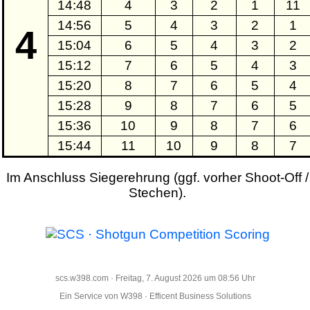
14:48
4
3
2
1
11
14:56
5
4
3
2
1
4
15:04
6
5
4
3
2
15:12
7
6
5
4
3
15:20
8
7
6
5
4
15:28
9
8
7
6
5
15:36
10
9
8
7
6
15:44
11
10
9
8
7
Im Anschluss Siegerehrung (ggf. vorher Shoot-Off /
Stechen).
scs.w398.com · Freitag, 7. August 2026 um 08:56 Uhr
Ein Service von
W398 · Efficent Business Solutions